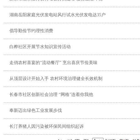
湖南岳阳家庭光伏发电站风行试水光伏发电达35户
倡导勤俭节约理性消费
白桦社区开展节水知识宣传活动
走俏农村喜宴的“流动餐厅” 烹出喜庆节俭美味
从顶层设计开始入手 农村环境治理健全长效机制
长春市社区创新社会治理 “网格”连着你我他
奉新迈出绿色工业发展步伐
长汀养猪人因污染被环保民间组织起诉