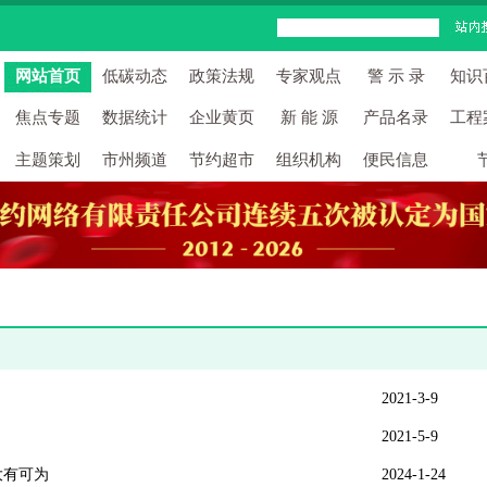
网站首页
低碳动态
政策法规
专家观点
警 示 录
知识
焦点专题
数据统计
企业黄页
新 能 源
产品名录
工程
主题策划
市州频道
节约超市
组织机构
便民信息
2021-3-9
2021-5-9
大有可为
2024-1-24