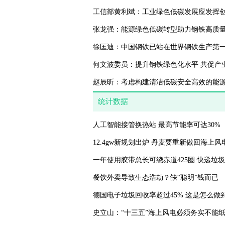
工信部黄利斌：工业绿色低碳发展应发挥
张龙强：能源绿色低碳转型助力钢铁高质
徐匡迪：中国钢铁已站在世界钢铁生产第
何文波委员：提升钢铁绿色化水平 共促产
赵辰昕：考虑构建清洁低碳安全高效的能
统计数据
人工智能接管换热站 最高节能率可达30%
12.4gw新规划出炉 丹麦要重新做回海上
一年使用胶带总长可绕赤道425圈 快递垃
餐饮外卖导致生态浩劫？缺“聪明”钱而已
德国电子垃圾回收率超过45% 这是怎么做
史立山：“十三五”海上风电必须务实不能