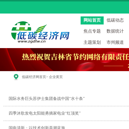
网站首页
低碳动态
焦点专题
数据统计
主题策划
市州频道
低碳经济网首页
> 企业黄页
国际水务巨头苏伊士集团备战中国“水十条”
四季沐歌发电太阳能勇摘家电业“红顶奖”
国电清新：以技术创新弄潮蓝海