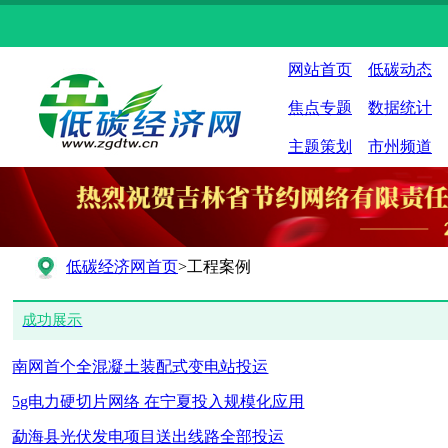
网站首页
低碳动态
焦点专题
数据统计
主题策划
市州频道
低碳经济网首页
>工程案例
成功展示
南网首个全混凝土装配式变电站投运
5g电力硬切片网络 在宁夏投入规模化应用
勐海县光伏发电项目送出线路全部投运