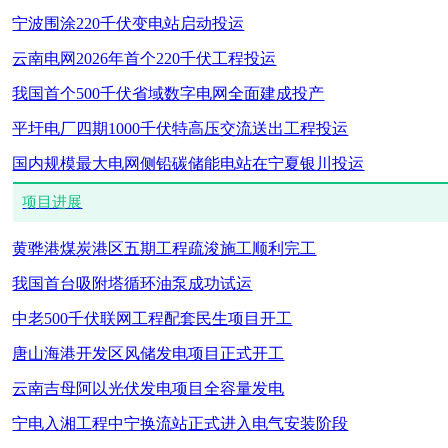
宁波围涂220千伏变电站启动投运
云南电网2026年首个220千伏工程投运
我国首个500千伏省域数字电网全面建成投产
平圩电厂四期1000千伏特高压交流送出工程投运
国内规模最大电网侧铅碳储能电站在宁夏银川投运
项目进展
黄骅港煤炭港区五期工程疏浚施工顺利完工
我国首台吸附塔循环油泵成功试运
中老500千伏联网工程配套民生项目开工
唐山海港开发区风储发电项目正式开工
云南吉母阿以光伏发电项目全容量发电
宁电入湘工程中宁换流站正式进入电气安装阶段