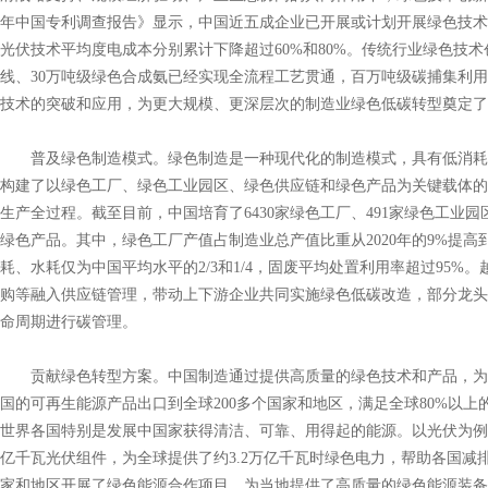
年中国专利调查报告》显示，中国近五成企业已开展或计划开展绿色技术
光伏技术平均度电成本分别累计下降超过60%和80%。传统行业绿色技
线、30万吨级绿色合成氨已经实现全流程工艺贯通，百万吨级碳捕集利用与
技术的突破和应用，为更大规模、更深层次的制造业绿色低碳转型奠定了
普及绿色制造模式。绿色制造是一种现代化的制造模式，具有低消耗
构建了以绿色工厂、绿色工业园区、绿色供应链和绿色产品为关键载体的
生产全过程。截至目前，中国培育了6430家绿色工厂、491家绿色工业园
绿色产品。其中，绿色工厂产值占制造业总产值比重从2020年的9%提高
耗、水耗仅为中国平均水平的2/3和1/4，固废平均处置利用率超过95
购等融入供应链管理，带动上下游企业共同实施绿色低碳改造，部分龙头
命周期进行碳管理。
贡献绿色转型方案。中国制造通过提供高质量的绿色技术和产品，为
国的可再生能源产品出口到全球200多个国家和地区，满足全球80%以上
世界各国特别是发展中国家获得清洁、可靠、用得起的能源。以光伏为例，20
亿千瓦光伏组件，为全球提供了约3.2万亿千瓦时绿色电力，帮助各国减排二
家和地区开展了绿色能源合作项目，为当地提供了高质量的绿色能源装备