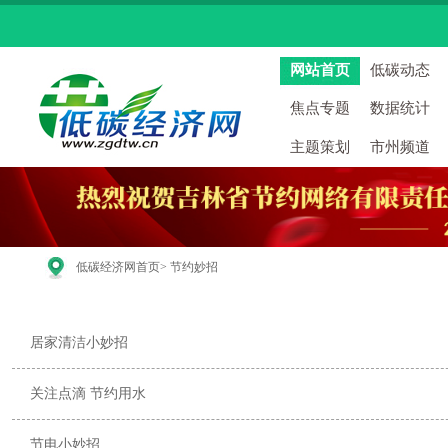
网站首页
低碳动态
焦点专题
数据统计
主题策划
市州频道
低碳经济网首页
> 节约妙招
居家清洁小妙招
关注点滴 节约用水
节电小妙招