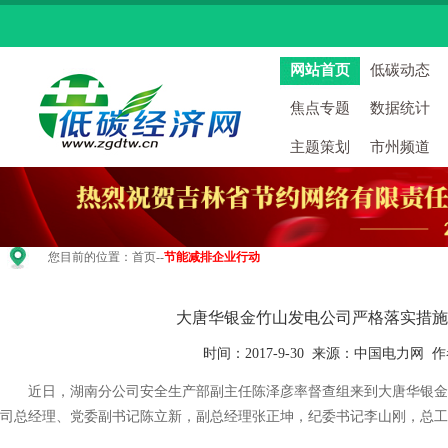
网站首页
低碳动态
焦点专题
数据统计
主题策划
市州频道
您目前的位置：
首页
--
节能减排企业行动
大唐华银金竹山发电公司严格落实措施
时间：2017-9-30 来源：中国电力网
近日，湖南分公司安全生产部副主任陈泽彦率督查组来到大唐华银金
司总经理、党委副书记陈立新，副总经理张正坤，纪委书记李山刚，总工