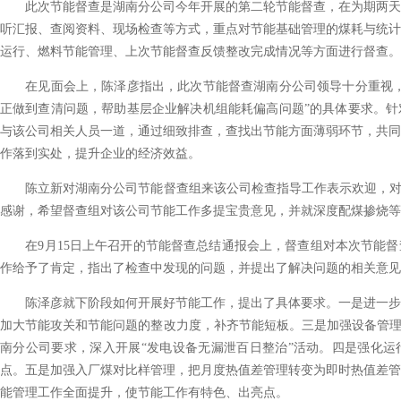
此次节能督查是湖南分公司今年开展的第二轮节能督查，在为期两天
听汇报、查阅资料、现场检查等方式，重点对节能基础管理的煤耗与统计
运行、燃料节能管理、上次节能督查反馈整改完成情况等方面进行督查。
在见面会上，陈泽彦指出，此次节能督查湖南分公司领导十分重视，
正做到查清问题，帮助基层企业解决机组能耗偏高问题”的具体要求。针
与该公司相关人员一道，通过细致排查，查找出节能方面薄弱环节，共同
作落到实处，提升企业的经济效益。
陈立新对湖南分公司节能督查组来该公司检查指导工作表示欢迎，对督
感谢，希望督查组对该公司节能工作多提宝贵意见，并就深度配煤掺烧等
在9月15日上午召开的节能督查总结通报会上，督查组对本次节能督
作给予了肯定，指出了检查中发现的问题，并提出了解决问题的相关意见
陈泽彦就下阶段如何开展好节能工作，提出了具体要求。一是进一步
加大节能攻关和节能问题的整改力度，补齐节能短板。三是加强设备管理
南分公司要求，深入开展“发电设备无漏泄百日整治”活动。四是强化运
点。五是加强入厂煤对比样管理，把月度热值差管理转变为即时热值差管
能管理工作全面提升，使节能工作有特色、出亮点。