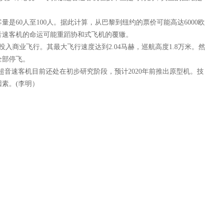
60人至100人。据此计算，从巴黎到纽约的票价可能高达6000欧
音速客机的命运可能重蹈协和式飞机的覆辙。
投入商业飞行。其最大飞行速度达到2.04马赫，巡航高度1.8万米。然
全部停飞。
音速客机目前还处在初步研究阶段，预计2020年前推出原型机。技
素。(李明）