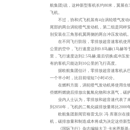
航集团)说，这种新型客机长约80米，翼展在
飞机。
不过，协和式飞机装有4台涡轮喷气发动机
尾部的两台涡轮喷气发动机，第二组是同样
别安装在三角形机翼两侧的两台冲压发动机
在不同飞行阶段，零排放超音速客机使用不
公里的空中，飞行速度达到0.8马赫(1马赫等
里，飞行速度达到2.5马赫;最后切换成冲压
有的客机只能达到10公里的飞行高度。
据欧航集团估计，零排放超音速客机从巴黎
一个半小时，比目前缩短7小时45分。
在燃料方面，涡轮喷气发动机将使用生物燃
些燃料燃烧后排放出氮氧化物和水蒸气，碳
业内人士认为，零排放和超音速代表了未来
到2050年，飞机的二氧化碳排放量将比2000
欧航集团新闻官格雷戈尔·冯·库塞尔在接
机，碳排放量和制造成本将成为决定这些新
《国际飞行》杂志编辑大卫·卡米恩斯基-