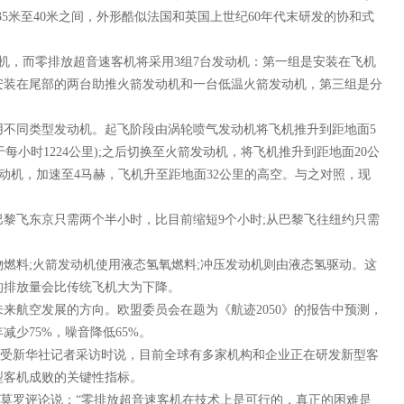
35米至40米之间，外形酷似法国和英国上世纪60年代末研发的协和式
，而零排放超音速客机将采用3组7台发动机：第一组是安装在飞机
安装在尾部的两台助推火箭发动机和一台低温火箭发动机，第三组是分
。
同类型发动机。起飞阶段由涡轮喷气发动机将飞机推升到距地面5
于每小时1224公里);之后切换至火箭发动机，将飞机推升到距地面20公
发动机，加速至4马赫，飞机升至距地面32公里的高空。与之对照，现
飞东京只需两个半小时，比目前缩短9个小时;从巴黎飞往纽约只需
料;火箭发动机使用液态氢氧燃料;冲压发动机则由液态氢驱动。这
的排放量会比传统飞机大为下降。
航空发展的方向。欧盟委员会在题为《航迹2050》的报告中预测，
年减少75%，噪音降低65%。
受新华社记者采访时说，目前全球有多家机构和企业正在研发新型客
型客机成败的关键性指标。
莫罗评论说：“零排放超音速客机在技术上是可行的，真正的困难是