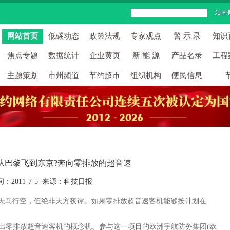
网站首页
低碳动态
政策法规
专家观点
警 示 录
知识
焦点专题
数据统计
企业黄页
新 能 源
产品名录
工程
主题策划
市州频道
节约超市
组织机构
便民信息
从巴黎飞到东京?奔向零排放的超音速
间：2011-7-5 来源：科技日报
是天马行空，但绝非天方夜谭。如果零排放超音速客机能够按计划在
。
零排放超音速客机的概念机。参与这一项目的欧洲宇航防务集团(欧