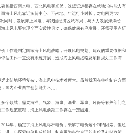
要包括西南水电、西北风电和光伏，这些资源都存在就地消纳能力有
，而海上风电靠近负荷中心、不占地、年运行小时长，对电网更“友
势;同时，发展海上风电，与我国经济区域布局，与大力发展海洋经
国海上风电要实现全面实质性启动，确保健康有序发展，还需要重点研
价工作是制定国家海上风电战略，开展风电规划、建设的重要依据和
源评估工作一直没有系统开展，造成海上风电战略及项目规划工作滞
远比陆地环境复杂，海上风电技术难度大。虽然我国在整机制造方面
慢，国内企业自主创新能力不足。
多个领域，需要海洋、气象、海事、渔业、军事、环保等有关部门之
期工作规范流程，海上风电前期工作存在一定困难。
014年，确定了海上风电标杆电价，缓解了电价这个制约因素。但还
革，进一步探索电价形成机制，制定更为科学合理的电价及补贴政策。