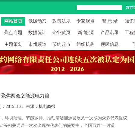
网站首页
低碳动态
政策法规
专家观点
警 示 录
知识
焦点专题
数据统计
企业黄页
新 能 源
产品名录
工程
主题策划
市州频道
节约超市
组织机构
便民信息
聚焦两会之能源电力篇
：2015-3-22 来源：机电商报
帷幕，环境治理、节能减排、推动清洁能源发展又一次成为众多代表提议
汽车”等相关词语一次次出现在代表们的提案中，全国百姓“一片蓝