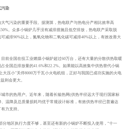
气污染
大气污染的重要手段。据测算，热电联产与热电分产相比效率高
高50%。众多小锅炉几乎没有减排措施且低空排放，热电联产采取脱
可减排90%以上，氮氧化物和二氧化碳可减排40%以上，有效改善大
前全国在役工业燃煤小锅炉超过60万台，还有大量的分散供热取暖
全国总排放量的41.6%和22.2%。如果能以高效集中供热替代小锅
“上大压小”关停8000万千瓦小火电机组，正好与我国已成功实施的火电
效益则会更大。
市的热用户。近年来，随着长输热网(供热半径远大于现行国家标
热网压降、温降及总质量损耗均优于常规设计标准，有效供热半径已普遍达
了有力支持。
部分地区执行力度不够，甚至还有新的小锅炉不断投入使用，“十一