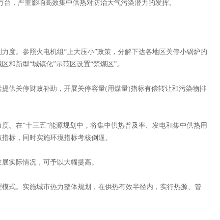
10万台，严重影响高效集中供热对防治大气污染潜力的发挥。
度。参照火电机组“上大压小”政策，分解下达各地区关停小锅炉的
区和新型“城镇化”示范区设置“禁煤区”。
供关停财政补助，开展关停容量(用煤量)指标有偿转让和污染物排
。在“十三五”能源规划中，将集中供热普及率、发电和集中供热用
核指标，同时实施环境指标考核倒逼。
展实际情况，可予以大幅提高。
模式。实施城市热力整体规划，在供热有效半径内，实行热源、管
。