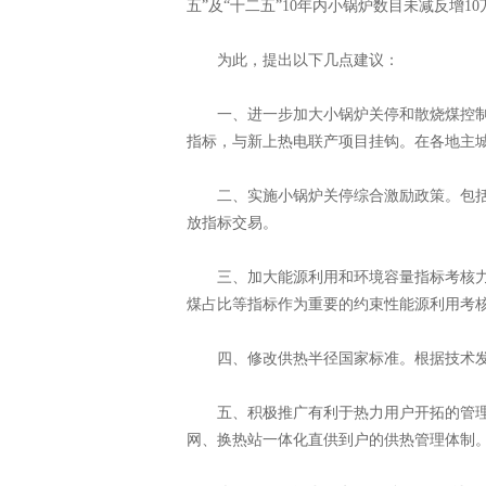
五”及“十二五”10年内小锅炉数目未减反增
为此，提出以下几点建议：
一、进一步加大小锅炉关停和散烧煤控制力
指标，与新上热电联产项目挂钩。在各地主城
二、实施小锅炉关停综合激励政策。包括提
放指标交易。
三、加大能源利用和环境容量指标考核力度
煤占比等指标作为重要的约束性能源利用考
四、修改供热半径国家标准。根据技术发
五、积极推广有利于热力用户开拓的管理
网、换热站一体化直供到户的供热管理体制