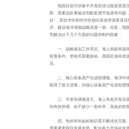
我国目前可供集中开发的清洁能源资源主
限、需要远距离输送和配套调节电源等问题
好”，其技术性和经济性相比前述资源更具优
济、建设海洋强国战略高度一致。但是，我
究解决以下几个方面的问题和制约因素：
一、战略规划工作滞后。海上风能资源评
前置条件。受相关因素影响，我国近海风资
后。
二、核心装备国产化进程缓慢。海洋环境
取得了较大进展，但核心设备国产化进程缓
三、开发协调难度大。海上风电开发涉及
间有效协调。由于缺少一套科学、高效的前
四、电价和补贴机制仍需不断优化完善。2
需要紧密跟踪发展形势，配合电力市场化改