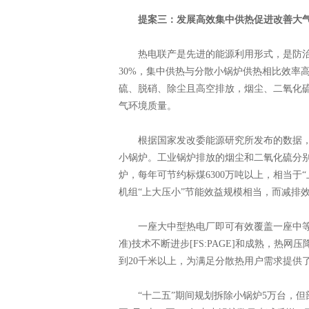
提案三：发展高效集中供热促进改善大
热电联产是先进的能源利用形式，是防治
30%，集中供热与分散小锅炉供热相比效率
硫、脱硝、除尘且高空排放，烟尘、二氧化硫
气环境质量。
根据国家发改委能源研究所发布的数据，目
小锅炉。工业锅炉排放的烟尘和二氧化硫分别占
炉，每年可节约标煤6300万吨以上，相当于
机组“上大压小”节能效益规模相当，而减排
一座大中型热电厂即可有效覆盖一座中等城
准)技术不断进步[FS:PAGE]和成熟，
到20千米以上，为满足分散热用户需求提供
“十二五”期间规划拆除小锅炉5万台，但