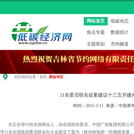
网站首页
低碳动态
焦点专题
数据统计
主题策划
市州频道
您目前的位置：
首页
--
两会专区
21名委员联名提案建议十三五开建
时间：2015-3-11 来源：中国
在正在举行的全国两会上，由全国政协委员、中国广核集团有限公司
等21名全国政协委员联名向大会提交了题为《推动核电新一轮规模发展