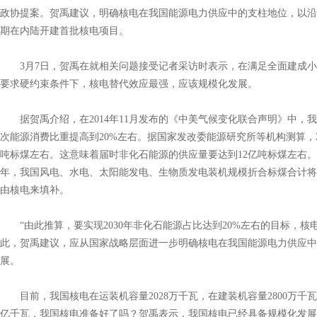
政协提案。贺禹建议，明确核电在我国能源电力供应中的支柱地位，以沿
期在内陆开建首批核电项目。
3月7日，贺禹在就相关问题接受记者采访时表示，在满足全面建成小
要求硬约束条件下，核电替代效应最强，应该规模化发展。
据贺禹介绍，在2014年11月发布的《中美气候变化联合声明》中，我
次能源消费比重提高到20%左右。据国家发改委能源研究所等机构测算，2
吨标煤左右。这意味着届时非化石能源的供应量要达到12亿吨标煤左右。
年，我国风电、水电、太阳能发电、生物质发电装机规模折合标煤合计将达到
由核电来填补。
“由此推算，要实现2030年非化石能源占比达到20%左右的目标，核电装
此，贺禹建议，应从国家战略层面进一步明确核电在我国能源电力供应中
展。
目前，我国核电在运装机容量2028万千瓦，在建装机容量2800万千瓦。
亿千瓦，我国核电准备好了吗？贺禹表示，我国核电已经具备规模化发展