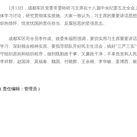
1月13日，成都军区党委常委聆听习主席在十八届中央纪委五次全会
体学习讨论，研究贯彻落实措施。大家一致认为，习主席的重要讲话思想
炽热情怀、忧党忧国的责任担当、反腐惩恶的坚强意志。
成都军区司令员李作成、政委朱福熙强调，要切实用习主席重要讲话
学习、深刻领会精神实质。要指导部队开好民主生活会，搞好“三严三实
守组织原则和组织程序，做到既勤政干事、又廉政干净，不辜负党和人民信
李祥辉、赵国涛、莫福春、魏国、付晓辉、王余根、李华敏、姜博西、银军
( 责任编辑：管理员 )