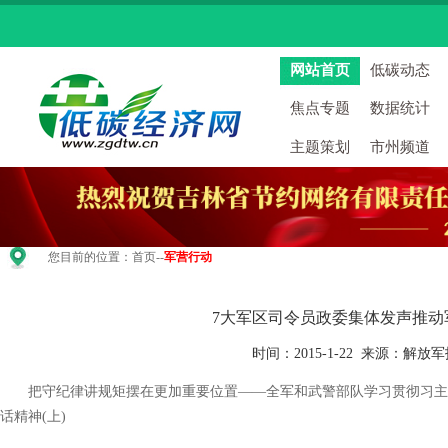
网站首页
低碳动态
焦点专题
数据统计
主题策划
市州频道
您目前的位置：
首页
--
军营行动
7大军区司令员政委集体发声推动
时间：2015-1-22 来源：解放
把守纪律讲规矩摆在更加重要位置——全军和武警部队学习贯彻习主
话精神(上)