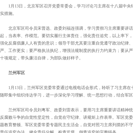
1月13日，北京军区召开党委常委会，学习讨论习主席在十八届中央
实措施。
北京军区司令员宋普选、政委刘福连强调，学习贯彻习主席重要讲话
起，当表率、作模范。要切实履行主体责任，强化责任追究，以上率下，
强化反腐倡廉人人有责的意识；领导干部尤其要注重自觉遵守政治纪律、
严、工作更实；要严格执法执纪，增强法规制度的执行力约束力；要从严
十项规定，带头廉洁自律，为部队做好样子。
兰州军区
1月13日，兰州军区党委常委通过电视电话会形式，聆听了习主席在
随即集中组织传达学习，进一步深化学习理解、统一思想行动，结合军区
兰州军区司令员刘粤军、政委刘雷表示，要用习主席重要讲话精神统
反腐败斗争的自觉性坚定性，自觉在守纪律、讲规矩上作表率。军区党委
题教育整顿、军区党委常委专题民主生活会，自觉对照习主席列摆的不守
责任追究办法，健全责任分解、检查监督、倒查追究的完整链条。