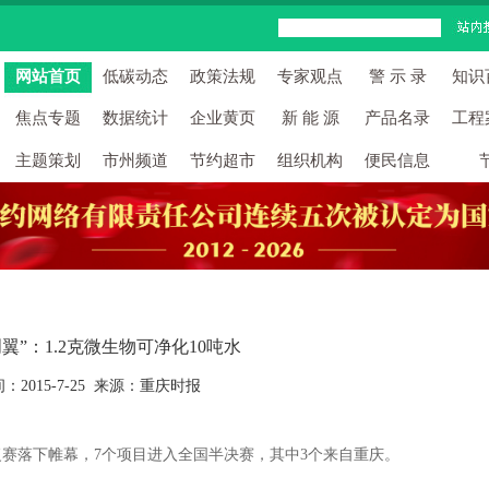
网站首页
低碳动态
政策法规
专家观点
警 示 录
知识
焦点专题
数据统计
企业黄页
新 能 源
产品名录
工程
主题策划
市州频道
节约超市
组织机构
便民信息
翼”：1.2克微生物可净化10吨水
：2015-7-25 来源：重庆时报
赛落下帷幕，7个项目进入全国半决赛，其中3个来自重庆。