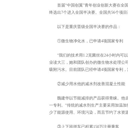
首届“中国创翼”青年创业创新大赛在全国
终选出7个进入全国半决赛。全国共56个项
以下是重庆晋级全国半决赛的作品：
①微生物净化水，已申请4项国家专利
“我们的技术用1.2克菌丝在24小时内可
业读大三，她和团队创办的微生物水处理公司
吸附污水。目前团队已经申请4项国家专利
②减少用水他的减水剂改善混凝土性能
魏建华以节能减排的产品获得青睐。他去年
一专利。“传统的减水剂生产主要采用加温加
少了能源使用、环境污染，而且节约了水资
③上下班拼车已积累150万注册乘客