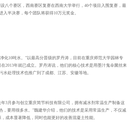
设八个赛区，西南赛区复赛在西南大学举行，40个项目入围复赛，最
目进入半决赛，每个团队将获得10万元奖金。
以净化10吨水。”以最高分晋级的罗丹涛，目前在重庆师范大学园林专
在2013年就已成立。罗丹涛说，他们的核心技术是用墨汁鬼伞菌丝来
，污水处理技术也推广到了成都、江苏、安徽等地。
3月参与创立重庆简节科技有限公司，拥有减水剂常温生产制备这
热，要用很多水。”魏建华介绍，他们的技术是采用常温生产，不仅减
源，成本显著降低，同时也能更好的改善混凝土性能。